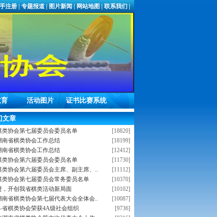
手注册
|
专题报道
|
图片新闻
|
网站地图
|
联系我们
|
教育
活动图片
证书比赛系统
门文章
棋类协会第七届委员会委员名单
[18820]
年湖南省棋类协会工作总结
[18199]
年湖南省棋类协会工作总结
[12412]
棋类协会第六届委员会委员名单
[11730]
棋类协会第六届委员会主席、副主席、..
[11112]
棋类协会第七届委员会常务委员名单
[10370]
进，开创我省棋类活动新局面
[10102]
年湖南省棋类协会第七届代表大会全体会..
[10087]
—省棋类协会荣获4A级社会组织
[9736]