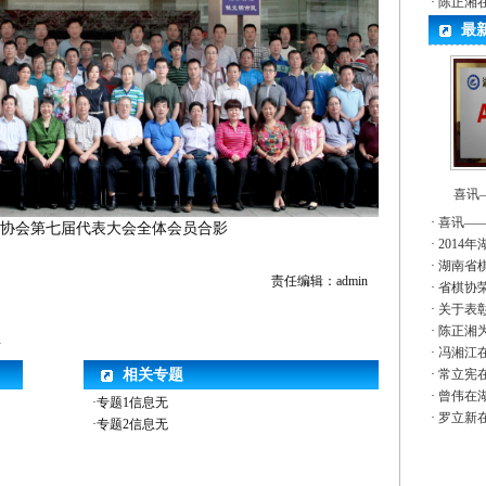
·
陈正湘
最
喜讯
·
喜讯—
棋类协会第七届代表大会全体会员合影
·
201
·
湖南省棋
责任编辑：admin
·
省棋协
·
关于表彰
·
陈正湘
位
·
冯湘江
相关专题
·
常立宪
·
曾伟在
·专题1信息无
·
罗立新
·专题2信息无