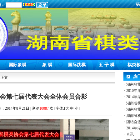
棋
码：
国际象棋
象 棋
国际跳棋
五 子 棋
棋类
热
 正文
·
湖南省
·
2010
类协会第七届代表大会全体会员合影
·
2014
·
湖南省
期：2014年8月21日 | 浏览
10087
次] 字体:[
大
中
小
]
·
湖南省
·
湖南省
·
团结奋
·
2014
·
喜讯—