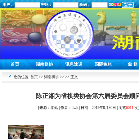
用户：
密码：
验码：
首页
湖南棋协
讯息速递
国际象棋
象 棋
您的位置
首页
>>
湖南棋协
>>
>> 正文
陈正湘为省棋类协会第六届委员会顾
[来源：本站 | 作者：dwh | 日期：2012年8月30日 | 浏览
6611
次]