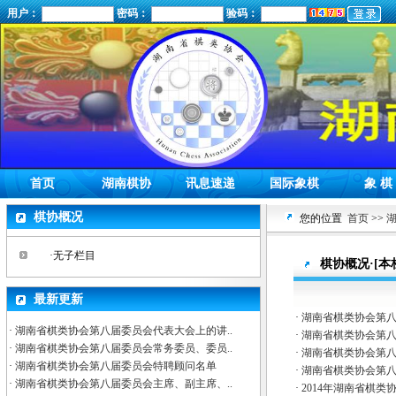
用户：
密码：
验码：
首页
湖南棋协
讯息速递
国际象棋
象 棋
棋协概况
您的位置
首页
>>
·无子栏目
棋协概况·[本
最新更新
·
湖南省棋类协会第
·
湖南省棋类协会第八届委员会代表大会上的讲..
·
湖南省棋类协会第
·
湖南省棋类协会第八届委员会常务委员、委员..
·
湖南省棋类协会第
·
湖南省棋类协会第八届委员会特聘顾问名单
·
湖南省棋类协会第八
·
湖南省棋类协会第八届委员会主席、副主席、..
·
2014年湖南省棋