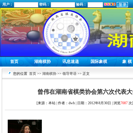
用户：
密码：
验码：
首页
湖南棋协
讯息速递
国际象棋
象 棋
您的位置
首页
>>
湖南棋协
>>
领导寄语
>> 正文
曾伟在湖南省棋类协会第六次代表大
[来源：本站 | 作者：dwh | 日期：2012年8月30日 | 浏览
7087
次]