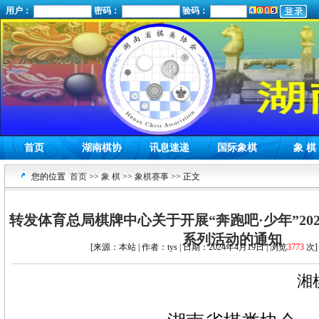
用户：
密码：
验码：
首页
湖南棋协
讯息速递
国际象棋
象 棋
您的位置
首页
>>
象 棋
>>
象棋赛事
>> 正文
转发体育总局棋牌中心关于开展“奔跑吧·少年”20
系列活动的通知
[来源：本站 | 作者：tys | 日期：2024年4月19日 | 浏览
3773
次]
湘