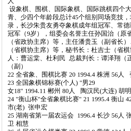
人
设象棋、围棋、国际象棋、国际跳棋四个
青、少四个年龄段总计45个组别同场竞技
录，长沙朱贵友勇夺象棋成年组冠军、常德
冠军（9岁），组委会名誉主任孙国治（原
（省政协主席）等，主任潘贵玉（副省长）
（省棋协主席）等，秘书长：杜吉士（省棋
人：曹运棠、杜利民 总裁判长：谭泽翔（
（副）
22 全省象、围棋比赛 20 1994.4 株洲 56
23 全国象棋锦标赛(个人) "男29
女18" 1994.11 郴州 80人 陶汉民(大连) 胡
24 "衡山杯"全省象棋比赛" 21 1995.4 衡山
市(老) 张申宏
25 湖南省第一届农运会 1996.4 长沙 56人
卫 相慧