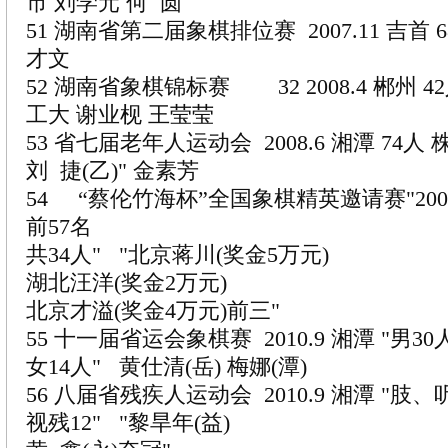
市 刘学元 何 圆
51 湖南省第二届象棋排位赛 2007.11 吉首 
才文
52 湖南省象棋锦标赛 32 2008.4 郴州 
工大 谢业枧 王莹莹
53 省七届老年人运动会 2008.6 湘潭 74人
刘 捷(乙)" 金素芳
54 “蔡伦竹海杯”全国象棋精英邀请赛"2009
前57名
共34人" "北京蒋川(奖金5万元)
湖北汪洋(奖金2万元)
北京才溢(奖金4万元)前三"
55 十一届省运会象棋赛 2010.9 湘潭 "男30
女14人" 黄仕清(岳) 梅娜(潭)
56 八届省残疾人运动会 2010.9 湘潭 "肢、
视残12" "黎旱年(益)