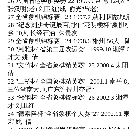
26 八届省运会棋类赛 22 1996.9 常德 124
张汉明(老) 刘卫红(成_俞光华(老)
27 全省象棋锦标赛 23 1997.7 慈利 因
28 "纪念刘少奇诞辰百周年"花明楼杯"象棋棋王赛
乡 30人 长经石油 朱贵友
29 全省象棋锦标赛 24 1998.6 郴州 56人
30 "湘雅杯"省第二届农运会" 1999.10 湘潭 
才文 姚 倩
31 "文竹杯"全省象棋精英赛" 25 2000.4 
倩
32 "三桥杯"全国象棋精英赛" 2001.1 南岳 
三位湖南大师,广东许银川夺冠"
33 "湘钢杯"全省象棋锦标赛" 26 2002.3 湘
才 刘卫红
34 "德泰隆杯"全省象棋个人赛"27 2002.11
宏 姚 倩