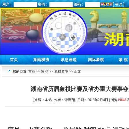
用户：
密码：
验码：
首页
湖南棋协
讯息速递
国际象棋
象 棋
您的位置
首页
>>
象 棋
>>
象棋赛事
>> 正文
湖南省历届象棋比赛及省办重大赛事夺
[来源：本站 | 作者：谭泽翔 | 日期：2013年2月4日 | 浏览
19648
次