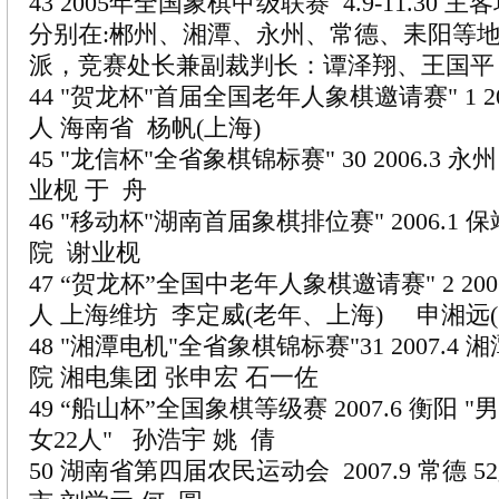
43 2005年全国象棋甲级联赛 4.9-11.30 主
分别在:郴州、湘潭、永州、常德、耒阳等
派，竞赛处长兼副裁判长：谭泽翔、王国
44 "贺龙杯"首届全国老年人象棋邀请赛" 1 200
人 海南省 杨帆(上海)
45 "龙信杯"全省象棋锦标赛" 30 2006.3 永
业枧 于 舟
46 "移动杯"湖南首届象棋排位赛" 2006.1 保
院 谢业枧
47 “贺龙杯”全国中老年人象棋邀请赛" 2 2006
人 上海维坊 李定威(老年、上海) 申湘远
48 "湘潭电机"全省象棋锦标赛"31 2007.4 湘
院 湘电集团 张申宏 石一佐
49 “船山杯”全国象棋等级赛 2007.6 衡阳 "男
女22人" 孙浩宇 姚 倩
50 湖南省第四届农民运动会 2007.9 常德 5