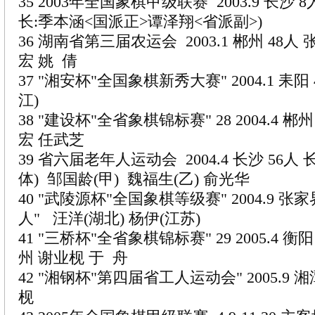
35 2003年全国象棋甲级联赛 2003.9 长沙
长:季本涵<国派正>谭泽翔<省派副>)
36 湖南省第三届农运会 2003.1 郴州 48人
宏 姚 倩
37 "湘安杯"全国象棋新秀大赛" 2004.1 耒阳
江)
38 "建设杯"全省象棋锦标赛" 28 2004.4 郴
宏 任武芝
39 省六届老年人运动会 2004.4 长沙 56人
体) 邹国龄(甲) 魏福生(乙) 俞光华
40 "武陵源杯"全国象棋等级赛" 2004.9 张家界
人" 汪洋(湖北) 杨伊(江苏)
41 "三桥杯"全省象棋锦标赛" 29 2005.4 衡
州 谢业枧 于 舟
42 "湘钢杯"第四届省工人运动会" 2005.9 湘
枧