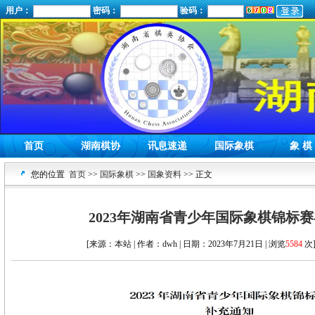
用户：
密码：
验码：
首页
湖南棋协
讯息速递
国际象棋
象 棋
您的位置
首页
>>
国际象棋
>>
国象资料
>> 正文
2023年湖南省青少年国际象棋锦标
[来源：本站 | 作者：dwh | 日期：2023年7月21日 | 浏览
5584
次]