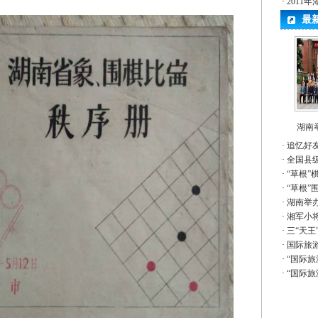
·
2011
最
湖南举
·
追忆好
·
全国县
·
“草根”
·
“草根”
·
湖南举
·
湘军小
·
三“天王
·
国际旅
·
“国际旅
·
“国际旅