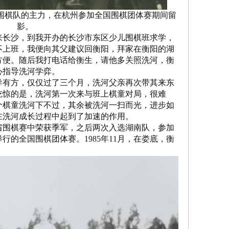
南围棋队的主力，在杭州参加全国围棋团体赛期间留
影。
来长沙，到我开办的长沙市东区少儿围棋班求学，
不上班，我便向其父建议回衡阳，拜家在衡阳的湖
方便。随后我打电话给衡生，请他多关照洗河，衡
心指导洗河学弈。
有方，仅仅过了三个月，洗河父亲再次带其来东
吃惊的是，洗河第一次来与班上棋童对局，很难
个棋童洗河下不过，其余被洗河一扫而光，进步如
在洗河成长过程中起到了加速的作用。
省围棋赛中荣获季军，之后两次入选湖南队，参加
庄举行的全国围棋团体赛。1985年11月，在娄底，衡