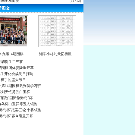
年湖南围棋简况
[11712]
新图文
办第14期围棋..
湘军小将刘天忆勇胜..
友胡衡生二三事
级围棋团体赛隆重开幕
棋手开化会战明日打响
围棋手的盛大节日
办第14期围棋裁判员学习班
将刘天忆勇胜白宝祥
”领跑“国际旅游岛”杯
游岛杯白宝祥等五人领跑
游岛杯”战罢三轮 十将领跑
游岛杯”赛今隆重开幕