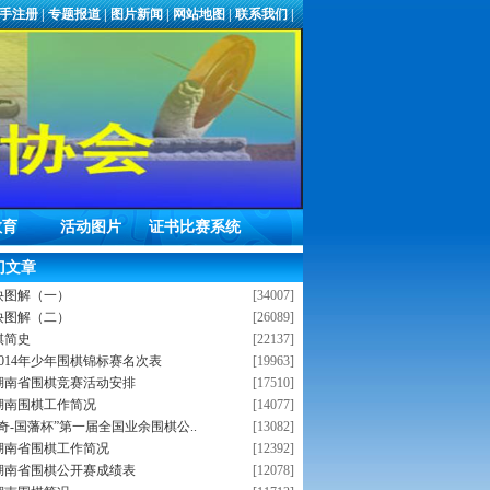
手注册
|
专题报道
|
图片新闻
|
网站地图
|
联系我们
|
教育
活动图片
证书比赛系统
门文章
诀图解（一）
[34007]
诀图解（二）
[26089]
棋简史
[22137]
014年少年围棋锦标赛名次表
[19963]
年湖南省围棋竞赛活动安排
[17510]
年湖南围棋工作简况
[14077]
“瑞奇-国藩杯”第一届全国业余围棋公..
[13082]
年湖南省围棋工作简况
[12392]
年湖南省围棋公开赛成绩表
[12078]