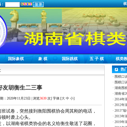
棋
码：
国际象棋
象 棋
国际跳棋
五 子 棋
棋类
热
文
·
围棋口
·
围棋口
好友胡衡生二三事
·
湖南围
·
湖南省2
：2020年11月23日 | 浏览
3639
次] 字体:[
大
中
小
]
·
2014
·
2012
班试卷，突然接到衡阳围棋协会周其刚的电话，
·
2013
·
2013
痛顿时袭上心头。
·
2019
，以湖南省棋类协会的名义给衡生敬送了花圈，