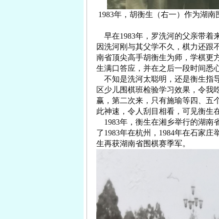
1983年，胡衡生（右一）作为湖
早在1983年，罗洗河的父亲带着
因洗河刚与其父学不久，棋力还跟
南省顶尖高手胡衡生为师，学棋更
生满口答应，并在之后一段时间悉
不知是洗河太聪明，还是衡生指导
区少儿围棋班检验学习效果，令我
赢，第二次来，只有施瑜等四、五
此神速，令人刮目相看，可见衡生
1983年，衡生在湘乡举行的湖南
了1983年在杭州，1984年在石家
生再获湖南省围棋赛季军。