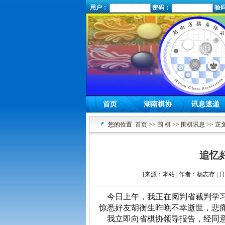
用户：
密码：
验
首页
湖南棋协
讯息速递
您的位置
首页
>>
围 棋
>>
围棋讯息
>> 正
追忆
[来源：本站 | 作者：杨志存 | 日期
今日上午，我正在阅判省裁判学习
惊悉好友胡衡生昨晚不幸逝世，悲
我立即向省棋协领导报告，经同意