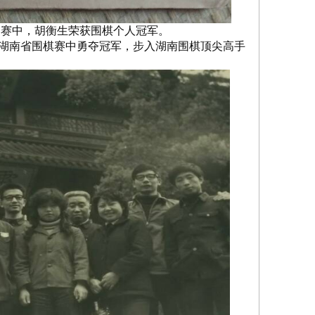
次比赛中，胡衡生荣获围棋个人冠军。
的湖南省围棋赛中勇夺冠军，步入湖南围棋顶尖高手