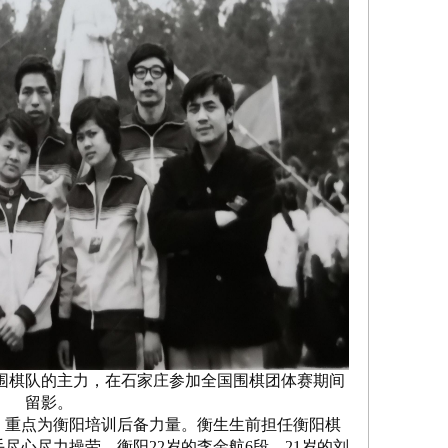
南围棋队的主力，在石家庄参加全国围棋团体赛期间
留影。
重点为衡阳培训后备力量。衡生生前担任衡阳棋
尽心尽力操劳。衡阳22岁的李金航6段、21岁的刘