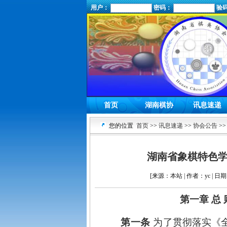
用户：
密码：
验
首页
湖南棋协
讯息速递
您的位置
首页
>>
讯息速递
>>
协会公告
>>
湖南省象棋特色学
[来源：本站 | 作者：yc | 日期
第一章
总
第一条
为了贯彻落实《