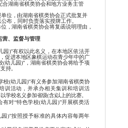
配
合湖
南
省棋
类
协会
和
地方
业
务主管
报
单
位
，
由
湖
南省
棋
类协
会
正式
批
复并
以
公
布，
同
时负
责
落实
授
牌工
作
。
单
位
，
湖
南
省棋
类
协会
将
复函
说
明理
由
，
运营、监督与管理
幼儿园)”有权以此名义，在本地区依法
开
，促进本地区象棋运动在青少年中的
广
校(幼儿园)”，湖南省棋类协会将给
予项
务支持。
学校(幼儿园)”有义务参加湖南省棋
类协
培训活动，并承办相关集训和培训活
每年以学校名义参加省级(含)以上的比赛。
会有对
“特色学校(幼儿园)”开展棋类活
儿园)”按照授予标准的具体内容每两年