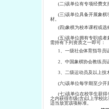
(二)该单位有专项经费
(三)该单位具备开展象
材。
(四)象棋为校本课程或
(五)该单位拥有专职或者兼
需持有下列资质之一即可：
1
、一级社会体育指导员
2
、中国象棋协会教练员
3、二级运动员及以上技
(六)该单位每学期至少开
(七)该单位在校学生获
之内获得市级
(含)以上学校
适当放宽该项标准。