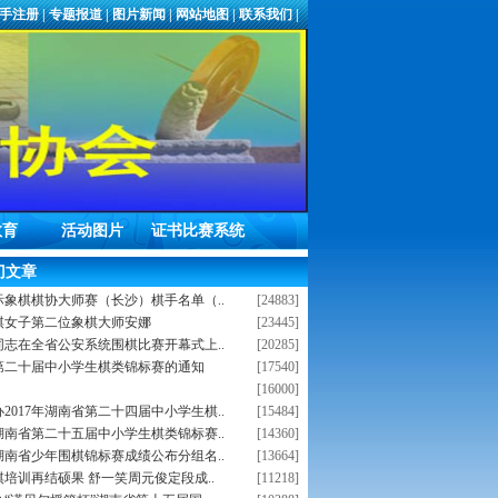
手注册
|
专题报道
|
图片新闻
|
网站地图
|
联系我们
|
教育
活动图片
证书比赛系统
门文章
际象棋棋协大师赛（长沙）棋手名单（..
[24883]
棋女子第二位象棋大师安娜
[23445]
同志在全省公安系统围棋比赛开幕式上..
[20285]
第二十届中小学生棋类锦标赛的通知
[17540]
[16000]
2017年湖南省第二十四届中小学生棋..
[15484]
年湖南省第二十五届中小学生棋类锦标赛..
[14360]
年湖南省少年围棋锦标赛成绩公布分组名..
[13664]
培训再结硕果 舒一笑周元俊定段成..
[11218]