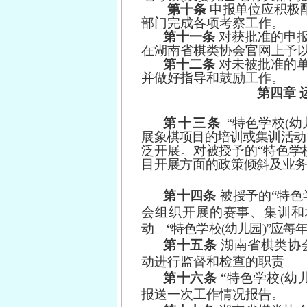
第十条
申
报
单位
应
积极
部
门
完成
各
项考
察
工作。
第十一条
对
获
批准
的
申
在
湖
南省
棋
类协
会
官网
上
予
第十二条
对
未
被批
准
的
并
做
好指
导
和鼓
励
工作。
第四章
第十三条
“特色学校(
展象棋项目的培训或集训活动
泛开展。对被授予的
“特色学
目开展方面的政策倾斜及业
第十四条
被授予的
“特色
会组织开展的赛事、集训和
动。
“特色学校(幼儿园)”应
第十五条
湖南省棋类协
动进行监督和检查的职责。
第十六条
“特色学校(幼
报送一次工作情况报告。