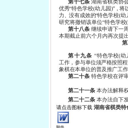
第十七条
湖
南
省棋
类
协
优
秀
“特
色
学
校
(幼
儿
园
)”，
将
力
、
没
有
成效
的
“
特
色
学
校
(幼
研
究将
撤
销该
单
位
“特
色
学
校
第十八条
继
续
申请
下
一
本
期截
止
前六
个
月内
再
次提
第
第十九条
“特色学校(
工作，参与单位须严格按照程
象棋在本单位的普及推广工
第二十条
特色学校在评
第二十一条
本办法解释
第二十二条
本办法自下
湖南省棋类特
请点击图标下载
附件