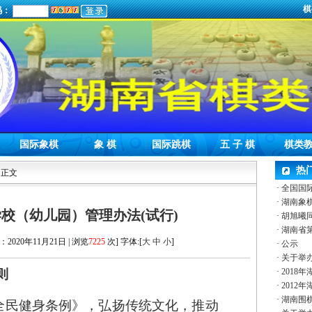
棋
码：
国际象棋
象 棋
国际跳棋
五 子 棋
棋类
热
 正文
·
全国国
·
湖南象
校（幼儿园）管理办法(试行)
·
胡旭曦
·
湖南省
：2020年11月21日 | 浏览
7225
次] 字体:[
大
中
小
]
·
公示
·
关于举办
则
·
2018
·
2012
·
湖南围棋
全民健身条例》，弘扬传统文化，推动