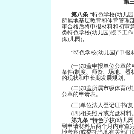
第
第八条
“
特
色
学校
(幼
儿
园
所
属地
基
层教
育
和体
育
管理
审
合格
后
将申
报
材料
和
初审
类
特色
学
校
(幼
儿
园
)授
予
工作
(幼儿园)。
“特色学校(幼儿园)”申
(一)加盖申报单位公章
条件
(制度、师资、场地、器
的现状和中长期发展规划。
(二)加盖所属市级体育(
公章的申请表。
(三)单位法人登记证书(复
(四)相关照片或光盘材料
第九条
“
特
色
学校
(幼
儿
园
到申
请
材料
后
两个
月
内审
查
地考
察
(或
委
托当
地
有关
部
门