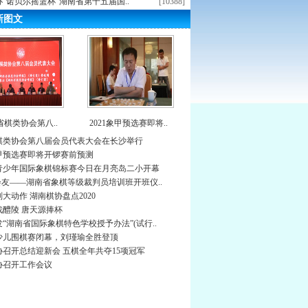
“诺贝尔摇篮杯”湖南省第十五届国..
[10388]
新图文
省棋类协会第八..
2021象甲预选赛即将..
棋类协会第八届会员代表大会在长沙举行
象甲预选赛即将开锣赛前预测
青少年国际象棋锦标赛今日在月亮岛二小开幕
会友——湖南省象棋等级裁判员培训班开班仪..
大动作 湖南棋协盘点2020
战醴陵 唐天源捧杯
“湖南省国际象棋特色学校授予办法”(试行..
少儿围棋赛闭幕，刘瑾瑜全胜登顶
协召开总结迎新会 五棋全年共夺15项冠军
协召开工作会议