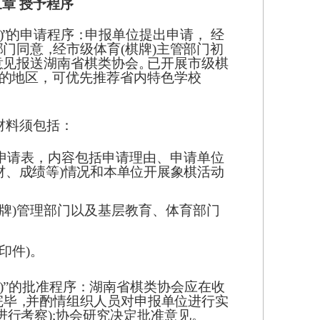
三章
授予程序
)”
的
申
请程
序
：
申
报
单位
提
出申
请
，
经
部
门同
意
，
经
市
级体
育
(棋牌)主
管
部门初
意
见报
送
湖南
省
棋类
协
会
。
已
开
展市级棋
的
地区
，
可优
先
推荐
省
内特
色
学校
报材料须包括：
的申请表，内容包括申请理由、申请单位
材、成绩等)情况和本单位开展象棋活动
棋牌)管理部门以及基层教育、体育部门
印件)。
。
)”
的
批
准程
序
：
湖
南
省棋
类
协会应在
收
完毕
，
并
酌
情组
织
人员
对
申报
单
位进
行
实
进
行
考
察
);协
会
研究
决
定批
准
意见。