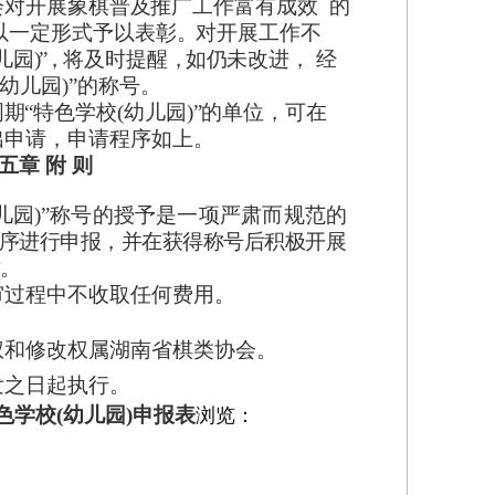
会
对
开展
象
棋普
及
推广
工
作富
有
成效
的
以
一定
形
式予
以
表
彰
。
对
开
展工作不
儿
园
)”，
将
及
时提醒
，
如
仍
未改
进
，
经
(幼
儿
园
)”的
称
号。
周
期
“
特
色
学校
(幼
儿
园
)”
的
单
位
，
可在
出
申请
，
申请
程
序如
上
。
五章
附
则
幼儿园)”称号的授予是一项严肃而规范
的
序进行申报，并在获得称号后积极开
展
作。
审过程中不收取任何费用。
权和修改权属湖南省棋类协会。
发之日起执行。
色学校(幼儿园)申报表
浏览：