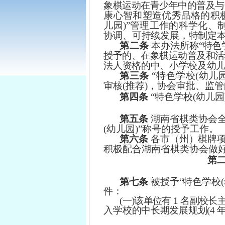
象棋运动在青少年中的普及与
康心智和塑造优秀品格的积
儿园)”管理工作的科学化、
协调、可持续发展，特制定
第二条
本办法所称
“特色
授予的、在象棋运动普及和活
法人资格的中、小学校及幼
第三条
“特色学校(幼儿
审核(推荐)，协会审批、监
第四条
“特色学校(幼儿
第五条
湖
南
省棋
类
协会
(幼
儿
园
)”称
号
的授
予
工作。
第六条
各
市
（
州
）
棋
牌
积
极
配合
湖
南省
棋
类协
会
做
第
第七条
被
授
予
“
特
色
学校
件：
(一)该单位有
1
名副校长
入学校的中长期发展规划
(
4