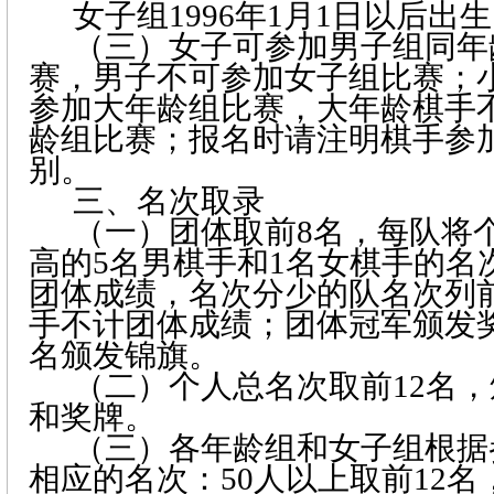
女子组
1996
年
1
月
1
日
以后出生
（三）女子可参加男子组同年
赛，男子不可参加女子组比赛；
参加大年龄组比赛，大年龄棋手
龄组比赛；报名时请注明棋手参
别。
三、名次取录
（一）团体取前
8
名，每队将
高的
5
名男棋手和
1
名女棋手的名
团体成绩，名次分少的队名次列
手不计团体成绩；团体冠军颁发
名颁发锦旗。
（二）个人总名次取前
12
名，
和奖牌。
（三）各年龄组和女子组根据
相应的名次：
50
人以上取前
12
名