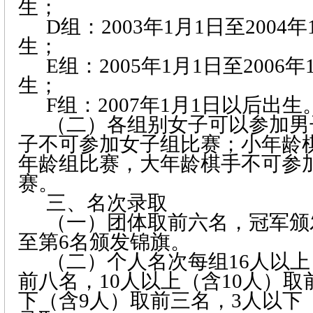
生；
D
组：
2003
年
1
月
1
日
至
2004
年
生；
E
组：
2005
年
1
月
1
日
至
2006
年
生；
F
组：
2007
年
1
月
1
日
以后出生
（二）各组别女子可以参加男
子不可参加女子组比赛；小年龄
年龄组比赛，大年龄棋手不可参
赛。
三、名次录取
（一）团体取前六名，冠军颁
至第
6
名颁发锦旗。
（二）个人名次每组
16
人以上
前八名，
10
人以上（含
10
人）取
下（含
9
人）取前三名，
3
人以下