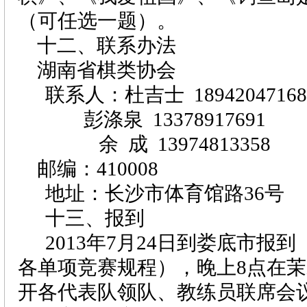
（可任选一题）。
十二、联系办法
湖南省棋类协会
联系人：杜吉士
18942047168
彭涤泉
13378917691
余
成
13974813358
邮编：
410008
地址：长沙市体育馆路
36
号
十三、报到
2013
年
7
月
24
日
到娄底市报到
各单项竞赛规程），晚上
8
点在茉
开各代表队领队、教练员联席会