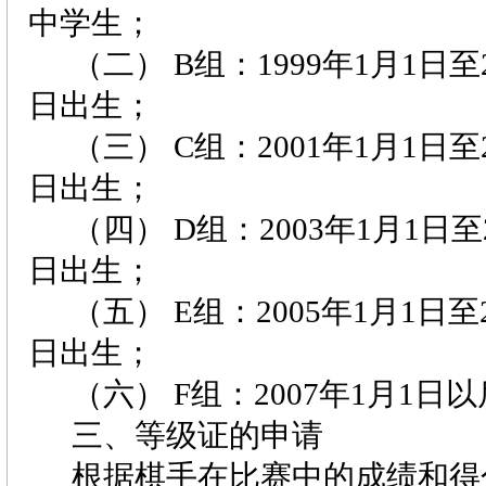
中学生；
（二）
B
组：
1999
年
1
月
1
日
至
日
出生；
（三）
C
组：
2001
年
1
月
1
日
至
日
出生；
（四）
D
组：
2003
年
1
月
1
日
至
日
出生；
（五）
E
组：
2005
年
1
月
1
日
至
日
出生；
（六）
F
组：
2007
年
1
月
1
日
以
三、等级证的申请
根据棋手在比赛中的成绩和得