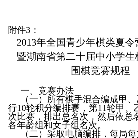
附件
3
：
2013
年全国青少年棋类夏令
暨湖南省第二十届中小学生
围棋竞赛规程
一、竞赛办法
（一）所有棋手混合编成甲、
行
10
轮积分编排赛，第
11
轮甲、
次比赛，排出总名次，然后依总
各年龄组和女子组名次。
（二）采取电脑编排，每局每