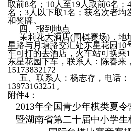
取前
8
名；
10
人至
19
人取前
6
名；
名；
3
人以下取
1
名；获名次者均
和奖牌。
四、报到地点
茉莉花大酒店
(
围棋赛场
)
，地
星路与月塘路交汇处东星花园
10
车可打的去酒店，火车站可换乘
1
东星花园下车，联系人：陈春来
15173832172
五、联系人：杨志存，电话：
13973163251
。
附件
4
：
2013
年全国青少年棋类夏令
暨湖南省第二十届中小学生