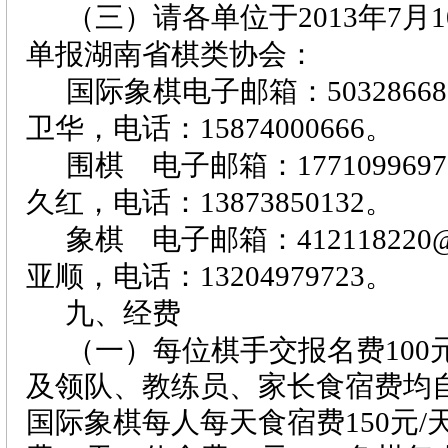
（三）请各单位于
2013
年
7
月
1
单报湖南省棋类协会：
国际象棋电子邮箱：
50328668
卫华，电话：
15874000666
。
围棋 电子邮箱：
1771099697
久红，电话：
13873850132
。
象棋 电子邮箱：
412118220
亚顺，电话：
13204979723
。
九、经费
（一）每位棋手交报名费
100
及领队、教练员、家长食宿费均
国际象棋每人每天食宿费150元/