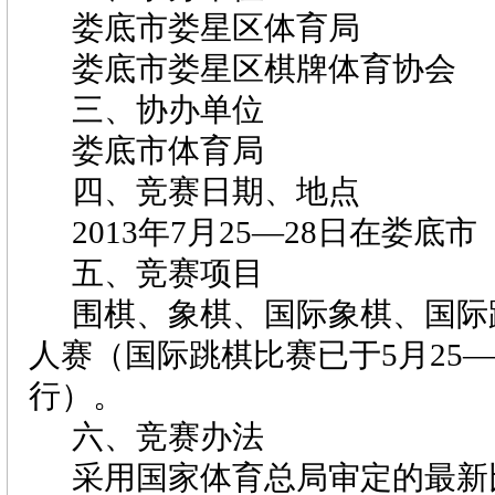
娄底市娄星区体育局
娄底市娄星区棋牌体育协会
三、协办单位
娄底市体育局
四、竞赛日期、地点
2013
年
7
月
25
—
28
日在娄底市
五、竞赛项目
围棋、象棋、国际象棋、国际
人赛（国际跳棋比赛已于
5
月
25
—
行）。
六、竞赛办法
采用国家体育总局审定的最新