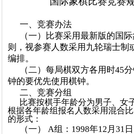
国际象棋比赛竞赛
一、竞赛办法
（一）比赛采用最新版的国际
则，视参赛人数采用九轮瑞士制
编排。
（二）每局棋双方各用时
45
分
钟的要优先使用棋钟。
二、竞赛分组
比赛按棋手年龄分为男子、女
根据各年龄组报名人数采用混合比
的形式：
（一）
A
组：
1998
年
12
月
31
日