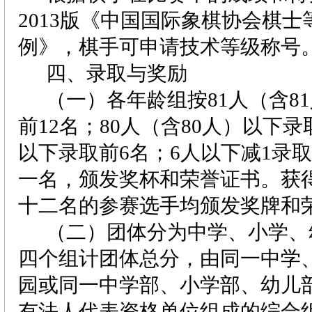
2013
版《中国国际象棋协会棋士
例》，棋手可申请技术等级称号
四、录取与奖励
（一）各年龄组按
81
人（含
81
前
12
名；
80
人（含
80
人）以下录
以下录取前
6
名；
6
人以下减
1
录取
一名，颁发奖杯和荣誉证书。获
十二名的参赛选手均颁发奖牌和
（二）团体分为中学、小学、
四个组计团体总分，由同一中学
园或同一中学部、小学部、幼儿
有法人代表资格单位组成的综合