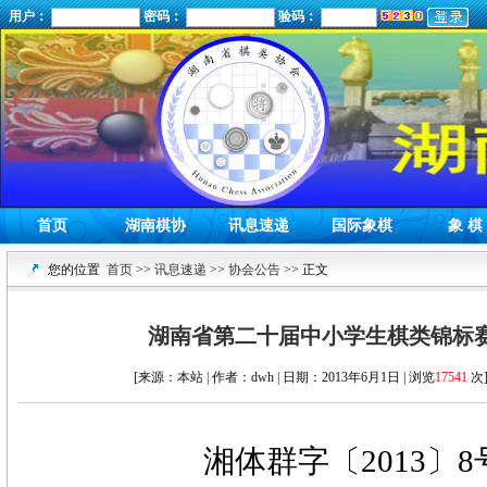
用户：
密码：
验码：
首页
湖南棋协
讯息速递
国际象棋
象 棋
您的位置
首页
>>
讯息速递
>>
协会公告
>> 正文
湖南省第二十届中小学生棋类锦标
[来源：本站 | 作者：dwh | 日期：2013年6月1日 | 浏览
17541
次]
湘体群字〔
2013
〕
8