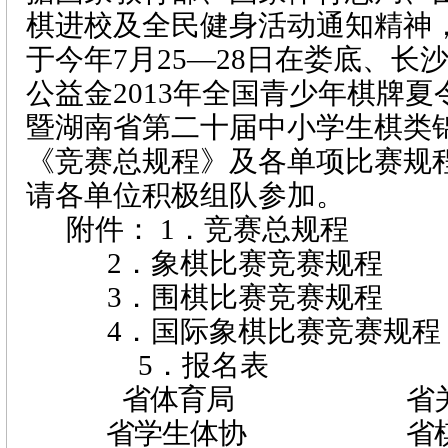
棋进校及全民健身活动通知精神
于今年
7
月
25
—
28
日在娄底、长
公益金
2013
年全国青少年棋牌夏
暨湖南省第二十届中小学生棋类
《竞赛总规程》及各单项比赛规
请各单位积极组队参加。
附件：
1
．竞赛总规程
2
．象棋比赛竞赛规程
3
．围棋比赛竞赛规程
4
．国际象棋比赛竞赛规程
5
．报名表
省体育局
省
省学生体协
省