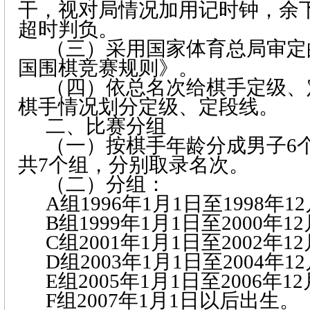
干，视对局情况加用记时钟，余
超时判负。
（三）采用国家体育总局审定
国围棋竞赛规则》。
（四）依总名次给棋手定级、
棋手情况划分定级、定段线。
二、比赛分组
（一）按棋手年龄分成男子
6
共
7
个组，分别取录名次。
（二）分组：
A
组
1996
年
1
月
1
日
至
1998
年
12
B
组
1999
年
1
月
1
日
至
2000
年
12
C
组
2001
年
1
月
1
日
至
2002
年
12
D
组
2003
年
1
月
1
日
至
2004
年
12
E
组
2005
年
1
月
1
日
至
2006
年
12
F
组
2007
年
1
月
1
日
以后出生。