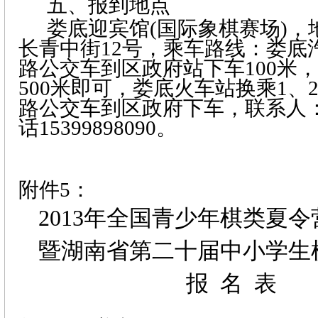
五、报到地点
娄底迎宾馆
(国际象棋
赛场
)
，
长青中街
12
号，乘车路线：娄底
路公交车到区政府站下车
100
米
，
500
米
即可，娄底火车站换乘
1
、
路公交车到区政府下车，联系人
话
15399898090
。
附件
5
：
2013
年全国青少年棋类夏令
暨湖南省第二十届中小学生
报
名
表