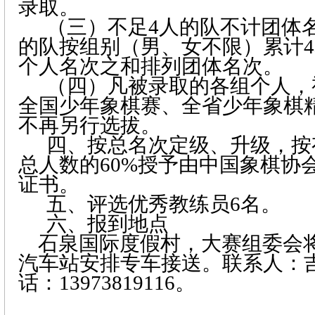
录取。
（三）不足
4
人的队不计团体
的队按组别（男、女不限）累计
4
个人名次之和排列团体名次。
（四）凡被录取的各组个人，
全国少年象棋赛、全省少年象棋
不再另行选拔。
四、按总名次定级、升级，按
总人数的
60%
授予由中国象棋协
证书。
五、评选优秀教练员
6
名。
六、报到地点
石泉国际度假村，大赛组委会
汽车站安排专车接送。联系人：
话：
13973819116
。