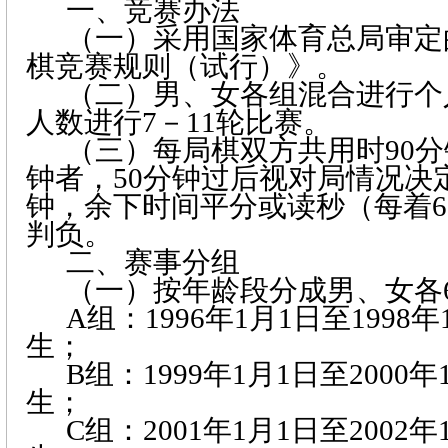
一、竞赛办法
（一）采用国家体育总局审定
棋竞赛规则（试行）》。
（二）男、女各组混合进行个
人数进行
7
－
11
轮比赛。
（三）每局棋双方共用时
90
分
钟者，
50
分钟过后视对局情况决
钟，余下时间平分或读秒（每着
6
判负。
二、赛事分组
（一）按年龄段分成男、女各
A
组：
1996
年
1
月
1
日
至
1998
年
生；
B
组：
1999
年
1
月
1
日
至
2000
年
生；
C
组：
2001
年
1
月
1
日
至
2002
年