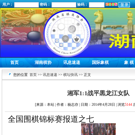
用户：
密码：
验码：
首页
湖南棋协
讯息速递
国际象棋
象 棋
您的位置
首页
>>
讯息速递
>>
棋坛快讯
>> 正文
湘军1:1战平黒龙江女队
[来源：本站 | 作者：杨志存 | 日期：2014年4月28日 | 浏览
5144
次
全国围棋锦标赛报道之七