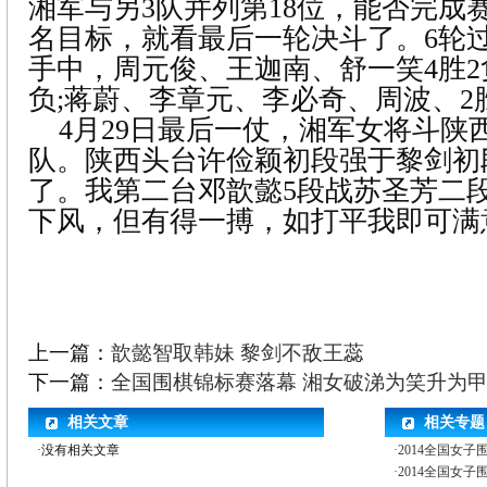
湘军与另3队并列第18位，能否完成赛
名目标，就看最后一轮决斗了。6轮
手中，周元俊、王迦南、舒一笑4胜2负
负;蒋蔚、李章元、李必奇、周波、2
4月29日最后一仗，湘军女将斗陕
队。陕西头台许俭颖初段强于黎剑初
了。我第二台邓歆懿5段战苏圣芳二
下风，但有得一搏，如打平我即可满意
上一篇：
歆懿智取韩妹 黎剑不敌王蕊
下一篇：
全国围棋锦标赛落幕 湘女破涕为笑升为
相关文章
相关专题
·没有相关文章
·2014全国女子
·2014全国女子