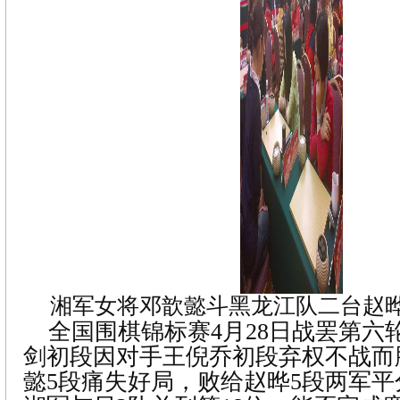
湘军女将邓歆懿斗黑龙江队二台赵晔
全国围棋锦标赛4月28日战罢第六
剑初段因对手王倪乔初段弃权不战而
懿5段痛失好局，败给赵晔5段两军