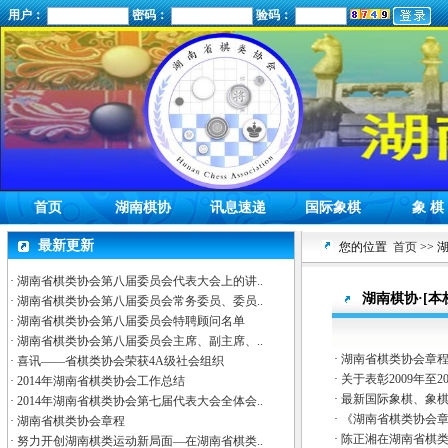
用户：
密码：
验码：
首页
湖南棋协
讯息速递
国际象棋
象 棋
最新更新
您的位置
首页
>> 
·
湖南省棋类协会第八届委员会代表大会上的讲..
湖南棋协·[本
·
湖南省棋类协会第八届委员会常务委员、委员..
·
湖南省棋类协会第八届委员会特聘顾问名单
·
湖南省棋类协会第八届委员会主席、副主席、..
·
湖南省棋类协会章
·
喜讯——省棋类协会荣获4A级社会组织
·
关于表彰2009年至2
·
2014年湖南省棋类协会工作总结
·
最新国际象棋、象
·
2014年湖南省棋类协会第七届代表大会全体会..
·
《湖南省棋类协会
·
湖南省棋类协会章程
·
陈正湘在湖南省棋
·
努力开创湖南棋类运动新局面—在湖南省棋类..