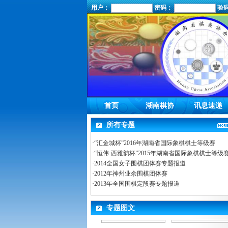
用户：
密码：
验
首页
湖南棋协
讯息速递
所有专题
·
“汇金城杯”2016年湖南省国际象棋棋士等级赛
·
“恒伟·西雅韵杯”2015年湖南省国际象棋棋士等级
·
2014全国女子围棋团体赛专题报道
·
2012年神州业余围棋团体赛
·
2013年全国围棋定段赛专题报道
专题图文