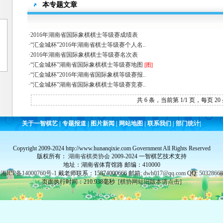
本专题文章
·
2016年湖南省国际象棋棋士等级赛成绩表
·
“汇金城杯”2016年湖南省棋士等级赛个人名..
·
2016年湖南省国际象棋棋士等级赛名次表
·
“汇金城杯”湖南省国际象棋棋士等级赛地图
[图]
·
“汇金城杯”2016年湖南省国际象棋等级赛报..
·
“汇金城杯”湖南省国际象棋棋士等级赛竞赛..
共 6 条，当前第 1/1 页，每页 20
关于一智棋艺
|
专题报道
|
图片新闻
|
网站地图
|
联系我们
|
部门统计
|
Copyright 2009-2024 http://www.hunanqixie.com Government All Rights Reserved
版权所有：
湖南省棋类协会
2009-2024 一智棋艺技术支持
地址：湖南省体育馆路 邮编：410000
湘ICP备14000760号-1
戴老师联系：15874000666 邮箱:
dwh017@qq.com
QQ:
50328668
页面执行时间：210.938毫秒
[棋协网站旧版本请点击]