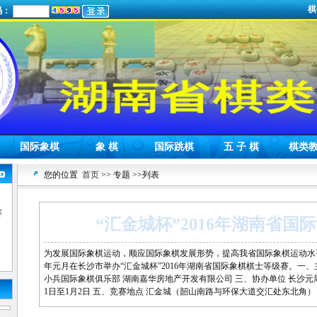
棋
码：
国际象棋
象 棋
国际跳棋
五 子 棋
棋类
您的位置
首页
>> 专题 >>列表
赛
“汇金城杯”2016年湖南省
为发展国际象棋运动，顺应国际象棋发展形势，提高我省国际象棋运动水平
年元月在长沙市举办“汇金城杯”2016年湖南省国际象棋棋士等级赛。一、
小兵国际象棋俱乐部 湖南嘉华房地产开发有限公司 三、协办单位 长沙元周文
1日至1月2日 五、竞赛地点 汇金城（韶山南路与环保大道交汇处东北角）