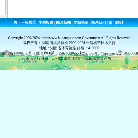
关于一智棋艺
|
专题报道
|
图片新闻
|
网站地图
|
联系我们
|
部门统计
|
Copyright 2009-2024 http://www.hunanqixie.com Government All Rights Reserved
版权所有：
湖南省棋类协会
2009-2024 一智棋艺技术支持
地址：湖南省体育馆路 邮编：410000
湘ICP备14000760号-1
戴老师联系：15874000666 邮箱:
dwh017@qq.com
QQ:
50328668
页面执行时间：207.031毫秒
[棋协网站旧版本请点击]